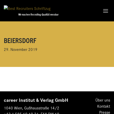
Wir machen Recruiting-Qualität messbar
BEIERSDORF
29. November 2019
career Institut & Verlag GmbH
Über uns
Kontakt
1040 Wien, Gußhausstraße 14/2
Presse
+43 1 585 69 69-31, FAX DW 69