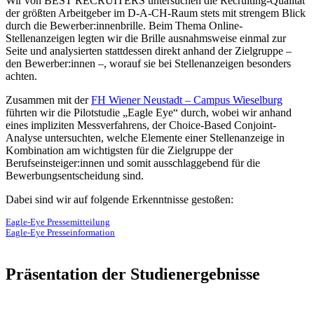
Wir von BEST RECRUITERS untersuchen die Recruiting-Qualität
der größten Arbeitgeber im D-A-CH-Raum stets mit strengem Blick
durch die Bewerber:innenbrille. Beim Thema Online-
Stellenanzeigen legten wir die Brille ausnahmsweise einmal zur
Seite und analysierten stattdessen direkt anhand der Zielgruppe –
den Bewerber:innen –, worauf sie bei Stellenanzeigen besonders
achten.
Zusammen mit der
FH Wiener Neustadt – Campus Wieselburg
führten wir die Pilotstudie „Eagle Eye“ durch, wobei wir anhand
eines impliziten Messverfahrens, der Choice-Based Conjoint-
Analyse untersuchten, welche Elemente einer Stellenanzeige in
Kombination am wichtigsten für die Zielgruppe der
Berufseinsteiger:innen und somit ausschlaggebend für die
Bewerbungsentscheidung sind.
Dabei sind wir auf folgende Erkenntnisse gestoßen:
Eagle-Eye Pressemitteilung
Eagle-Eye Presseinformation
Präsentation der Studienergebnisse