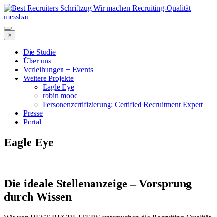
Wir machen Recruiting-Qualität
messbar
×
Die Studie
Über uns
Verleihungen + Events
Weitere Projekte
Eagle Eye
robin mood
Personenzertifizierung: Certified Recruitment Expert
Presse
Portal
Eagle Eye
Die ideale Stellenanzeige – Vorsprung
durch Wissen