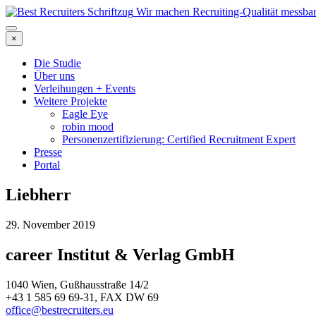
Wir machen Recruiting-Qualität messba
×
Die Studie
Über uns
Verleihungen + Events
Weitere Projekte
Eagle Eye
robin mood
Personenzertifizierung: Certified Recruitment Expert
Presse
Portal
Liebherr
29. November 2019
career Institut & Verlag GmbH
1040 Wien, Gußhausstraße 14/2
+43 1 585 69 69-31, FAX DW 69
office@bestrecruiters.eu