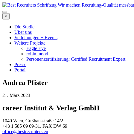
Wir machen Recruiting-Qualität messba
×
Die Studie
Über uns
Verleihungen + Events
Weitere Projekte
Eagle Eye
robin mood
Personenzertifizierung: Certified Recruitment Expert
Presse
Portal
Andrea Pfister
21. März 2023
career Institut & Verlag GmbH
1040 Wien, Gußhausstraße 14/2
+43 1 585 69 69-31, FAX DW 69
office@bestrecruiters.eu