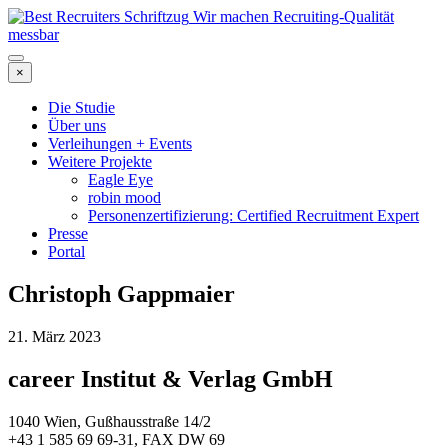
Wir machen Recruiting-Qualität
messbar
×
Die Studie
Über uns
Verleihungen + Events
Weitere Projekte
Eagle Eye
robin mood
Personenzertifizierung: Certified Recruitment Expert
Presse
Portal
Christoph Gappmaier
21. März 2023
career Institut & Verlag GmbH
1040 Wien, Gußhausstraße 14/2
+43 1 585 69 69-31, FAX DW 69