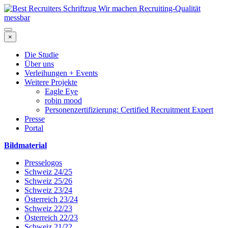
Wir machen Recruiting-Qualität
messbar
×
Die Studie
Über uns
Verleihungen + Events
Weitere Projekte
Eagle Eye
robin mood
Personenzertifizierung: Certified Recruitment Expert
Presse
Portal
Bildmaterial
Presselogos
Schweiz 24/25
Schweiz 25/26
Schweiz 23/24
Österreich 23/24
Schweiz 22/23
Österreich 22/23
Schweiz 21/22