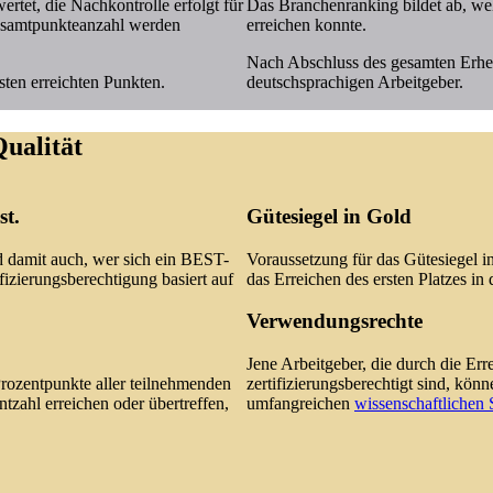
tet, die Nachkontrolle erfolgt für
Das Branchenranking bildet ab, wel
esamtpunkteanzahl werden
erreichen konnte.
Nach Abschluss des gesamten Erhe
ten erreichten Punkten.
deutschsprachigen Arbeitgeber.
Qualität
st.
Gütesiegel in Gold
d damit auch, wer sich ein
BEST-
Voraussetzung für das Gütesiegel in
ifizierungsberechtigung basiert auf
das Erreichen des ersten Platzes in
Verwendungsrechte
Jene Arbeitgeber, die durch die Er
Prozentpunkte aller teilnehmenden
zertifizierungsberechtigt sind, kö
ntzahl erreichen oder übertreffen,
umfangreichen
wissenschaftlichen 