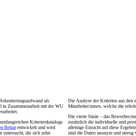
 Rekrutierungsaufwand als
Die Analyse der Kriterien aus den e
2010 in Zusammenarbeit mit der WU
Mitarbeiter:innen, welche die e
rarbeitet.
Die vierte Säule – das Bewerber:i
 umfangreichen Kriterienkatalogs
zusätzlich die individuelle und pe
en Beirat
entwickelt und wird
alleinige Einsicht auf diese Ergebn
en untersucht, die sich zehn
sind die Daten anonym und streng v