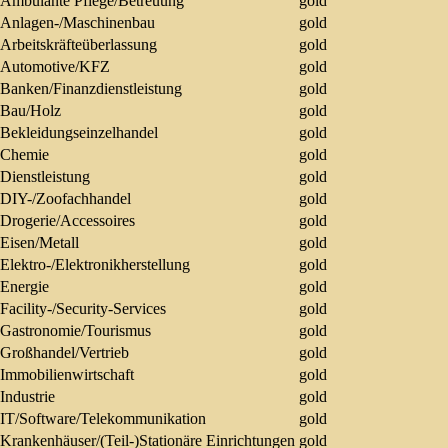
Ambulante Pflege/Betreuung
gold
Anlagen-/Maschinenbau
gold
Arbeitskräfteüberlassung
gold
Automotive/KFZ
gold
Banken/Finanzdienstleistung
gold
Bau/Holz
gold
Bekleidungseinzelhandel
gold
Chemie
gold
Dienstleistung
gold
DIY-/Zoofachhandel
gold
Drogerie/Accessoires
gold
Eisen/Metall
gold
Elektro-/Elektronikherstellung
gold
Energie
gold
Facility-/Security-Services
gold
Gastronomie/Tourismus
gold
Großhandel/Vertrieb
gold
Immobilienwirtschaft
gold
Industrie
gold
IT/Software/Telekommunikation
gold
Krankenhäuser/(Teil-)Stationäre Einrichtungen
gold