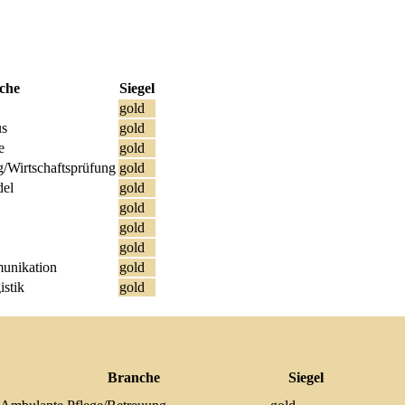
che
Siegel
gold
us
gold
e
gold
/Wirtschaftsprüfung
gold
del
gold
gold
gold
gold
unikation
gold
istik
gold
Branche
Siegel