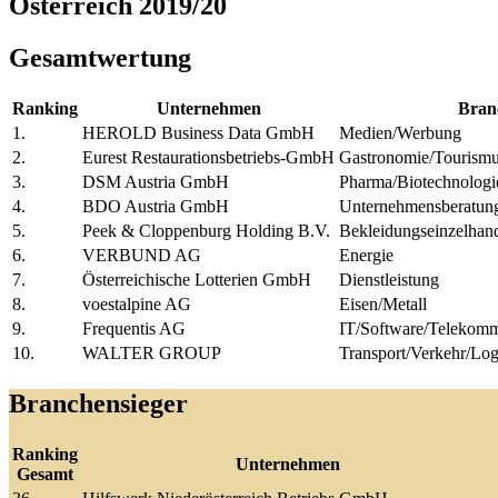
Österreich 2019/20
Gesamtwertung
Ranking
Unternehmen
Bran
1.
HEROLD Business Data GmbH
Medien/Werbung
2.
Eurest Restaurationsbetriebs-GmbH
Gastronomie/Tourism
3.
DSM Austria GmbH
Pharma/Biotechnologi
4.
BDO Austria GmbH
Unternehmensberatung
5.
Peek & Cloppenburg Holding B.V.
Bekleidungseinzelhan
6.
VERBUND AG
Energie
7.
Österreichische Lotterien GmbH
Dienstleistung
8.
voestalpine AG
Eisen/Metall
9.
Frequentis AG
IT/Software/Telekomm
10.
WALTER GROUP
Transport/Verkehr/Log
Branchensieger
Ranking
Unternehmen
Gesamt