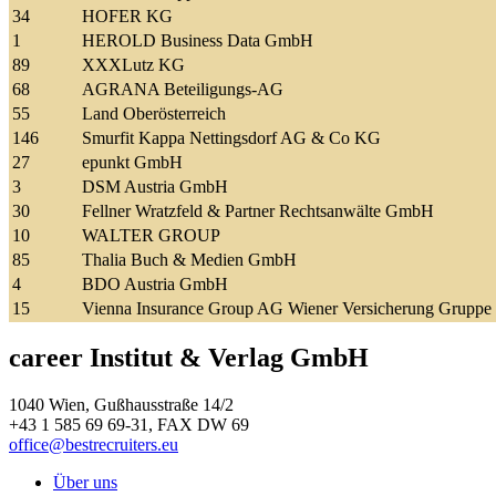
34
HOFER KG
1
HEROLD Business Data GmbH
89
XXXLutz KG
68
AGRANA Beteiligungs-AG
55
Land Oberösterreich
146
Smurfit Kappa Nettingsdorf AG & Co KG
27
epunkt GmbH
3
DSM Austria GmbH
30
Fellner Wratzfeld & Partner Rechtsanwälte GmbH
10
WALTER GROUP
85
Thalia Buch & Medien GmbH
4
BDO Austria GmbH
15
Vienna Insurance Group AG Wiener Versicherung Gruppe
career Institut & Verlag GmbH
1040 Wien, Gußhausstraße 14/2
+43 1 585 69 69-31, FAX DW 69
office@bestrecruiters.eu
Über uns