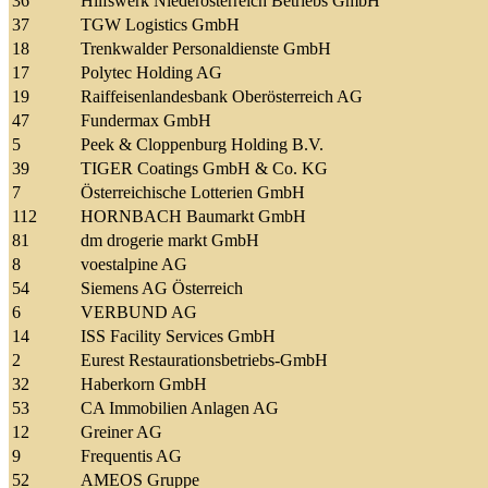
36
Hilfswerk Niederösterreich Betriebs GmbH
37
TGW Logistics GmbH
18
Trenkwalder Personaldienste GmbH
17
Polytec Holding AG
19
Raiffeisenlandesbank Oberösterreich AG
47
Fundermax GmbH
5
Peek & Cloppenburg Holding B.V.
39
TIGER Coatings GmbH & Co. KG
7
Österreichische Lotterien GmbH
112
HORNBACH Baumarkt GmbH
81
dm drogerie markt GmbH
8
voestalpine AG
54
Siemens AG Österreich
6
VERBUND AG
14
ISS Facility Services GmbH
2
Eurest Restaurationsbetriebs-GmbH
32
Haberkorn GmbH
53
CA Immobilien Anlagen AG
12
Greiner AG
9
Frequentis AG
52
AMEOS Gruppe