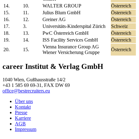
14.
10.
WALTER GROUP
Österreich
15.
11.
Julius Blum GmbH
Österreich
16.
12.
Greiner AG
Österreich
17.
3.
Universitäts-Kinderspital Zürich
Schweiz
18.
13.
PwC Österreich GmbH
Österreich
19.
14.
ISS Facility Services GmbH
Österreich
Vienna Insurance Group AG
20.
15.
Österreich
Wiener Versicherung Gruppe
career Institut & Verlag GmbH
1040 Wien, Gußhausstraße 14/2
+43 1 585 69 69-31, FAX DW 69
office@bestrecruiters.eu
Über uns
Kontakt
Presse
Karriere
AGB
Impressum