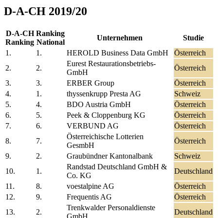
D-A-CH 2019/20
D-A-CH
Ranking
Unternehmen
Studie
Ranking
National
1.
1.
HEROLD Business Data GmbH
Österreich
Eurest Restaurationsbetriebs-
2.
2.
Österreich
GmbH
3.
3.
ERBER Group
Österreich
4.
1.
thyssenkrupp Presta AG
Schweiz
5.
4.
BDO Austria GmbH
Österreich
6.
5.
Peek & Cloppenburg KG
Österreich
7.
6.
VERBUND AG
Österreich
Österreichische Lotterien
8.
7.
Österreich
GesmbH
9.
2.
Graubündner Kantonalbank
Schweiz
Randstad Deutschland GmbH &
10.
1.
Deutschland
Co. KG
11.
8.
voestalpine AG
Österreich
12.
9.
Frequentis AG
Österreich
Trenkwalder Personaldienste
13.
2.
Deutschland
GmbH