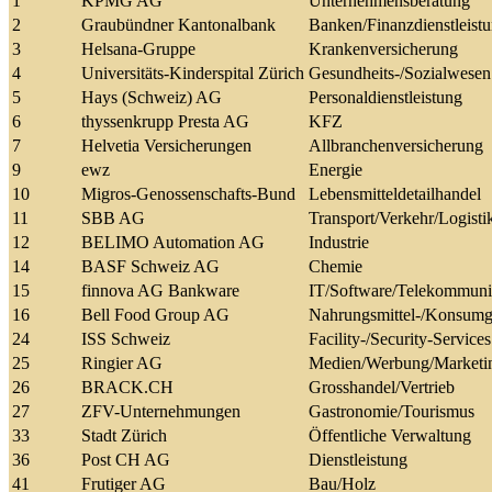
1
KPMG AG
Unternehmensberatung
2
Graubündner Kantonalbank
Banken/Finanzdienstleist
3
Helsana-Gruppe
Krankenversicherung
4
Universitäts-Kinderspital Zürich
Gesundheits-/Sozialwesen
5
Hays (Schweiz) AG
Personaldienstleistung
6
thyssenkrupp Presta AG
KFZ
7
Helvetia Versicherungen
Allbranchenversicherung
9
ewz
Energie
10
Migros-Genossenschafts-Bund
Lebensmitteldetailhandel
11
SBB AG
Transport/Verkehr/Logisti
12
BELIMO Automation AG
Industrie
14
BASF Schweiz AG
Chemie
15
finnova AG Bankware
IT/Software/Telekommuni
16
Bell Food Group AG
Nahrungsmittel-/Konsumgü
24
ISS Schweiz
Facility-/Security-Services
25
Ringier AG
Medien/Werbung/Marketi
26
BRACK.CH
Grosshandel/Vertrieb
27
ZFV-Unternehmungen
Gastronomie/Tourismus
33
Stadt Zürich
Öffentliche Verwaltung
36
Post CH AG
Dienstleistung
41
Frutiger AG
Bau/Holz