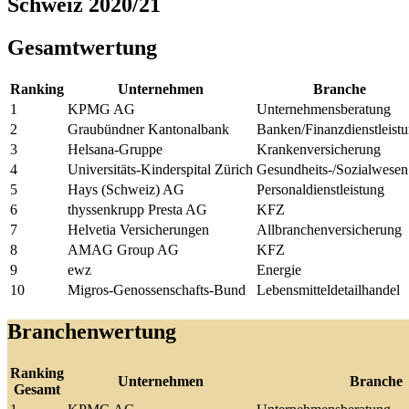
Schweiz 2020/21
Gesamtwertung
Ranking
Unternehmen
Branche
1
KPMG AG
Unternehmensberatung
2
Graubündner Kantonalbank
Banken/Finanzdienstleist
3
Helsana-Gruppe
Krankenversicherung
4
Universitäts-Kinderspital Zürich
Gesundheits-/Sozialwesen
5
Hays (Schweiz) AG
Personaldienstleistung
6
thyssenkrupp Presta AG
KFZ
7
Helvetia Versicherungen
Allbranchenversicherung
8
AMAG Group AG
KFZ
9
ewz
Energie
10
Migros-Genossenschafts-Bund
Lebensmitteldetailhandel
Branchenwertung
Ranking
Unternehmen
Branche
Gesamt