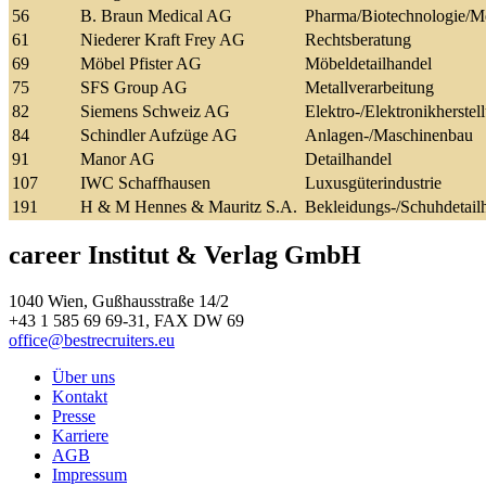
56
B. Braun Medical AG
Pharma/Biotechnologie/Me
61
Niederer Kraft Frey AG
Rechtsberatung
69
Möbel Pfister AG
Möbeldetailhandel
75
SFS Group AG
Metallverarbeitung
82
Siemens Schweiz AG
Elektro-/Elektronikherstel
84
Schindler Aufzüge AG
Anlagen-/Maschinenbau
91
Manor AG
Detailhandel
107
IWC Schaffhausen
Luxusgüterindustrie
191
H & M Hennes & Mauritz S.A.
Bekleidungs-/Schuhdetail
career Institut & Verlag GmbH
1040 Wien, Gußhausstraße 14/2
+43 1 585 69 69-31, FAX DW 69
office@bestrecruiters.eu
Über uns
Kontakt
Presse
Karriere
AGB
Impressum