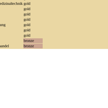
dizinaltechnik
gold
gold
gold
gold
lung
gold
gold
gold
bronze
handel
bronze