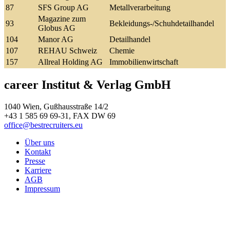
87
SFS Group AG
Metallverarbeitung
Magazine zum
93
Bekleidungs-/Schuhdetailhandel
Globus AG
104
Manor AG
Detailhandel
107
REHAU Schweiz
Chemie
157
Allreal Holding AG
Immobilienwirtschaft
career Institut & Verlag GmbH
1040 Wien, Gußhausstraße 14/2
+43 1 585 69 69-31, FAX DW 69
office@bestrecruiters.eu
Über uns
Kontakt
Presse
Karriere
AGB
Impressum